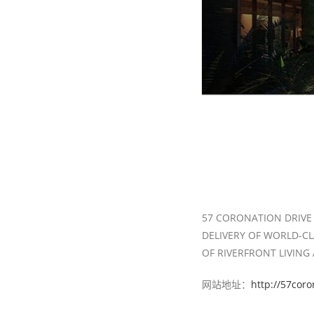
57 CORONATION DRIVE 
DELIVERY OF WORLD-CL
OF RIVERFRONT LIVING
网站地址：
http://57cor