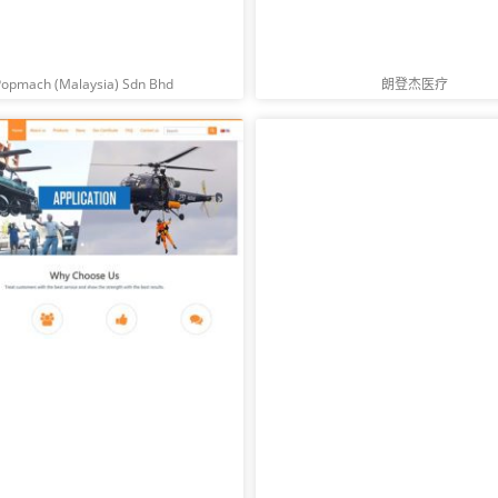
Popmach (Malaysia) Sdn Bhd
朗登杰医疗