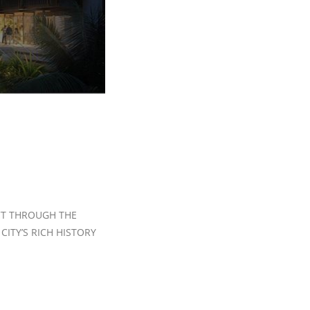
CT THROUGH THE
CITY’S RICH HISTORY