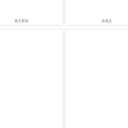
鼎力索具
未食达