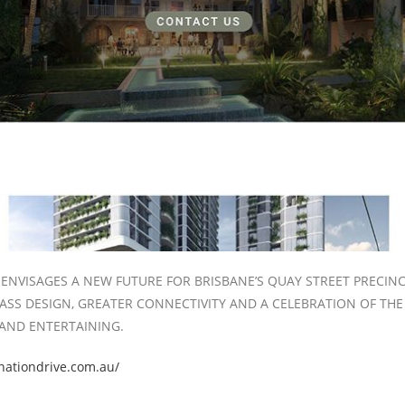
ENVISAGES A NEW FUTURE FOR BRISBANE’S QUAY STREET PRECIN
ASS DESIGN, GREATER CONNECTIVITY AND A CELEBRATION OF THE 
 AND ENTERTAINING.
onationdrive.com.au/