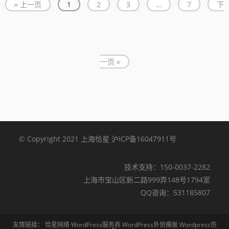
« 上一页
1
2
3
…
7
下
一页 »
© Copyright 2021 上海恰星
沪ICP备16047911号
技术支持：
150-0037-2282
上海市宝山区新二路999弄148号1794室
QQ咨询：
531185807
友情链接：
恰星网络
WordPress服务商
WordPress外贸模板
Wordpress仿