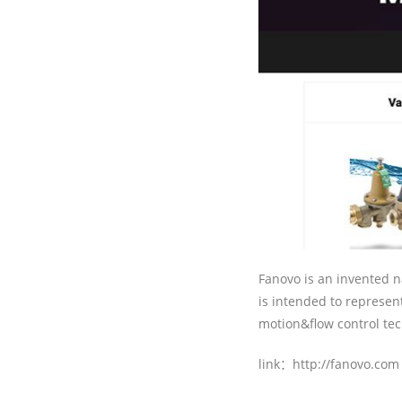
Fanovo is an invented n
is intended to represen
motion&flow control te
link：http://fanovo.com