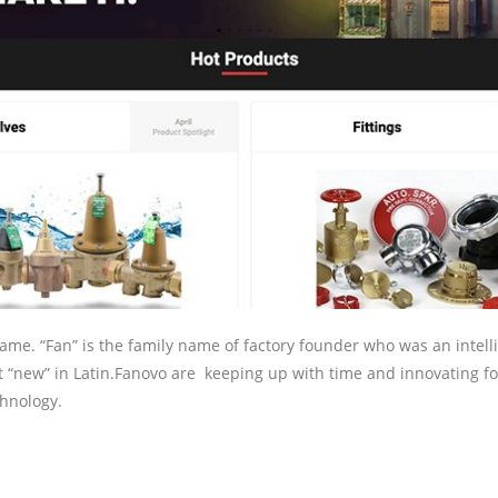
ame. “Fan” is the family name of factory founder who was an intell
t “new” in Latin.Fanovo are keeping up with time and innovating fo
chnology.