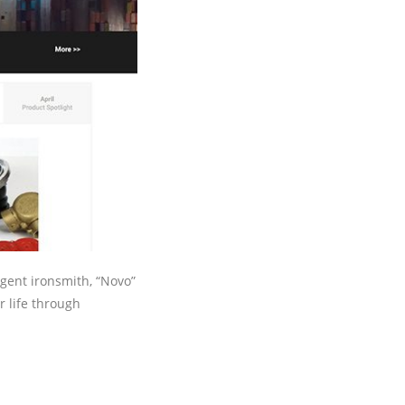
igent ironsmith, “Novo”
r life through